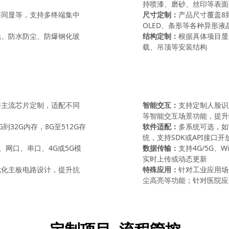
持喷漆、磨砂、丝印等表面
屏同显等，支持多终端集中
尺寸定制：
产品尺寸覆盖8
OLED、条形等各种异形液
光、防水防尘、防爆钢化玻
结构定制：
根据具体项目显
载、吊顶等安装结构
等主流芯片定制，适配不同
智能交互：
支持定制人脸识
等智能交互场景功能，提升
32G内存，8G至512G存
软件适配：
多系统可选，如Wi
统，支持SDK或API接口
、网口、串口、4G或5G模
数据传输：
支持4G/5G、
实时上传或动态更新
优化主板电路设计，提升抗
特殊应用：
针对工业应用场
尘高亮等功能；针对医院应