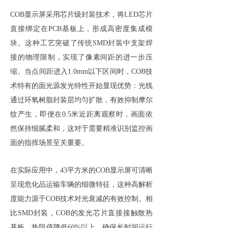
COB显示屏采用芯片级封装技术，将LED芯片
直接绑定在PCB基板上，形成高密度集成模
块。这种工艺突破了传统SMD封装中支架焊
接的物理限制，实现了像素间距的进一步压
缩。当点间距进入1.0mm以下区间时，COB技
术特有的面光源发光特性开始显现优势：光线
通过环氧树脂封装层均匀扩散，有效抑制摩尔
纹产生，即便在0.5米近距离观察时，画面依
然保持细腻柔和，这对于需要精准识别监控画
面的指挥场景至关重要。
在实际应用中，43平方米的COB显示屏可清晰
呈现危化品运输车辆的细微特征，这种高解析
度能力源于COB技术对光衰减的有效控制。相
比SMD封装，COB的发光芯片直接接触散热
基板，热阻值降低60%以上，确保长时间运行