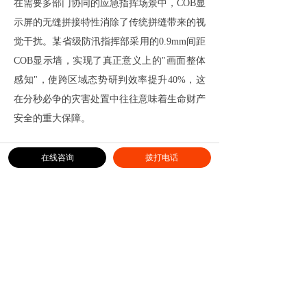
在需要多部门协同的应急指挥场景中，COB显
示屏的无缝拼接特性消除了传统拼缝带来的视
觉干扰。某省级防汛指挥部采用的0.9mm间距
COB显示墙，实现了真正意义上的"画面整体
感知"，使跨区域态势研判效率提升40%，这
在分秒必争的灾害处置中往往意味着生命财产
安全的重大保障。
随着Micro-LED技术的成熟，COB封装正在向
在线咨询
拨打电话
更小间距（0.6mm以下）突破。某科研机构最
新成果显示，采用倒装COB技术的显示屏，在
保持现有防护性能的同时，可将像素密度提升
至2000PPI级别，这为指挥中心接入超高清卫
星影像、三维建模数据提供了物理基础。
在智能化方面，部分领先企业已开发出具备自