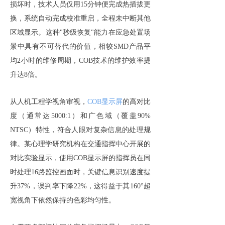
损坏时，技术人员仅用15分钟便完成热插拔更
换，系统自动完成校准重启，全程未中断其他
区域显示。这种"秒级恢复"能力在应急处置场
景中具有不可替代的价值，相较SMD产品平
均2小时的维修周期，COB技术的维护效率提
升达8倍。
从人机工程学视角审视，
COB显示屏
的高对比
度（通常达5000:1）和广色域（覆盖90%
NTSC）特性，符合人眼对复杂信息的处理规
律。某心理学研究机构在交通指挥中心开展的
对比实验显示，使用COB显示屏的指挥员在同
时处理16路监控画面时，关键信息识别速度提
升37%，误判率下降22%，这得益于其160°超
宽视角下依然保持的色彩均匀性。